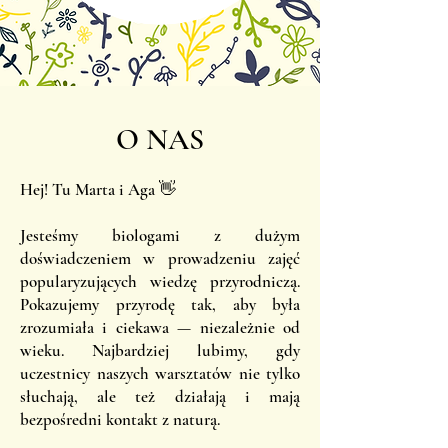
O NAS
Hej! Tu Marta i Aga 👋
Jesteśmy biologami z dużym
doświadczeniem w prowadzeniu zajęć
popularyzujących wiedzę przyrodniczą.
Pokazujemy przyrodę tak, aby była
zrozumiała i ciekawa — niezależnie od
wieku. Najbardziej lubimy, gdy
uczestnicy naszych warsztatów nie tylko
słuchają, ale też działają i mają
bezpośredni kontakt z naturą.